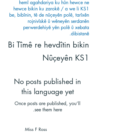
hemî agahdariya ku hûn hewce ne
hewce bikin ku zarokê / a we li KS1
be, bibînin, tê de nûçeyên polê, tarîxên
rojnivîskê û wêneyên serdanên
perwerdehiyê yên polê û xebata
dibistanê.
Bi Tîmê re hevdîtin bikin
Nûçeyên KS1
No posts published in
this language yet
Once posts are published, you’ll
see them here.
Miss F Ross