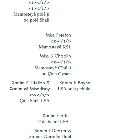
</s></s>
</s></s>
Mamosteyê polê ji
bo polê Shell
Miss Preston
</s></s>
Mamosteyê KS1
Miss B Chaplin
</s></s>
Mamosteyê Çînê ji
bo Çîna Oyster
Xanim C Nellan &
Xanim E Payne
Xanim M Miserlisoy
LSA pola pebble
</s></s>
Çîna Shell LSA
Xanim Carte
Pola behrê LSA
Xanim L Deeker &
Xanim Quaglia-Hunt