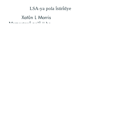
LSA-ya pola îstirîdye
Xatûn L Morris
Mamosteyê polê ji bo
pola Pebble
Xanim C Bird &
Xanim L Croarkin
</s></s>
Mamosteyên polê ji
bo Seahorse cla
Nameyên Xanî
Hînbûna Tevlihev
Rojên Diyarê
Dîyarên Dibistanê