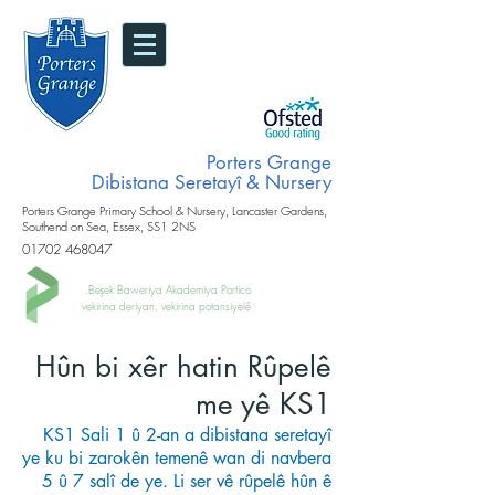
Porters Grange
Dibistana Seretayî & Nursery
Porters Grange Primary School & Nursery, Lancaster Gardens,
Southend on Sea, Essex, SS1 2NS
01702 468047
Beşek Baweriya Akademiya Portico.
vekirina deriyan, vekirina potansiyelê
Hûn bi xêr hatin Rûpelê
me yê KS1
KS1 Sali 1 û 2-an a dibistana seretayî
ye ku bi zarokên temenê wan di navbera
5 û 7 salî de ye. Li ser vê rûpelê hûn ê